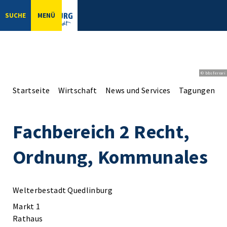
SUCHE
MENÜ
© bbsferrari
Startseite
Wirtschaft
News und Services
Tagungen un
Fachbereich 2 Recht,
Ordnung, Kommunales
Welterbestadt Quedlinburg
Markt 1
Rathaus