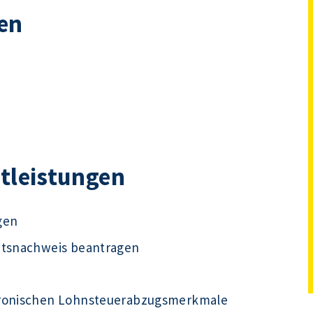
en
stleistungen
gen
ätsnachweis beantragen
tronischen Lohnsteuerabzugsmerkmale