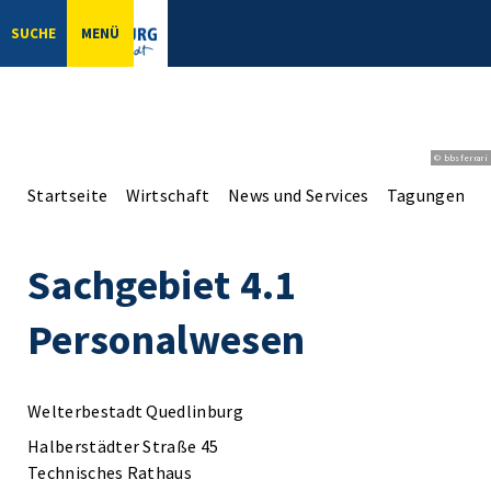
SUCHE
MENÜ
© bbsferrari
Startseite
Wirtschaft
News und Services
Tagungen un
Sachgebiet 4.1
Personalwesen
Welterbestadt Quedlinburg
Halberstädter Straße 45
Technisches Rathaus