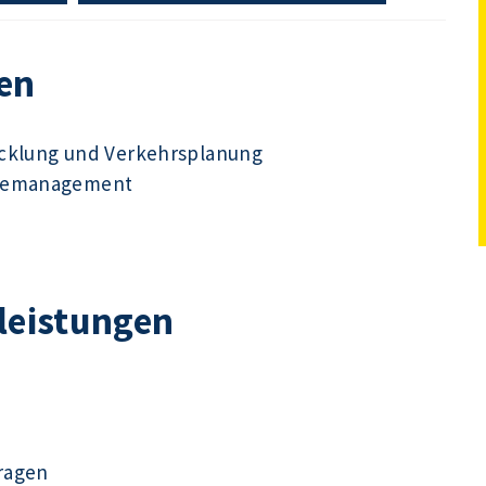
en
icklung und Verkehrsplanung
udemanagement
tleistungen
ragen