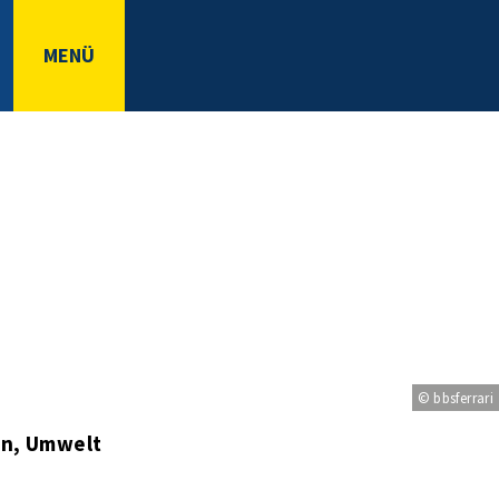
MENÜ
© bbsferrari
en, Umwelt