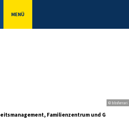
MENÜ
© bbsferrari
dheitsmanagement, Familienzentrum und Gleichste