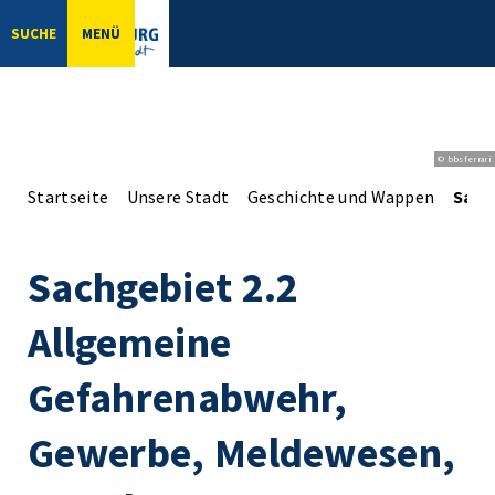
SUCHE
MENÜ
© bbsferrari
Startseite
Unsere Stadt
Geschichte und Wappen
Sach
Sachgebiet 2.2
Allgemeine
Gefahrenabwehr,
Gewerbe, Meldewesen,