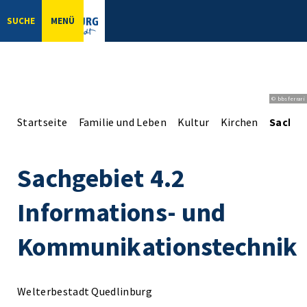
SUCHE
MENÜ
© bbsferrari
Startseite
Familie und Leben
Kultur
Kirchen
Sachge
Sachgebiet 4.2
Informations- und
Kommunikationstechnik
Welterbestadt Quedlinburg