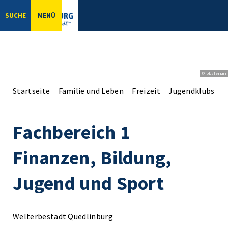
SUCHE
MENÜ
© bbsferrari
Startseite
Familie und Leben
Freizeit
Jugendklubs
F
Fachbereich 1
Finanzen, Bildung,
Jugend und Sport
Welterbestadt Quedlinburg