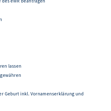
e des eWR beantragen
n
ren lassen
t gewähren
r Geburt inkl. Vornamenserklärung und