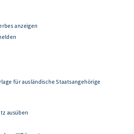
erbes anzeigen
melden
rlage für ausländische Staatsangehörige
utz ausüben