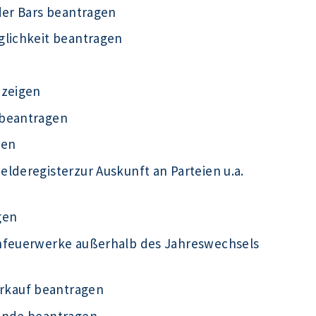
der Bars beantragen
glichkeit beantragen
nzeigen
 beantragen
gen
lderegisterzur Auskunft an Parteien u.a.
gen
infeuerwerke außerhalb des Jahreswechsels
rkauf beantragen
kunde beantragen