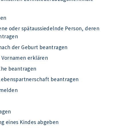
gen
ene oder spätaussiedelnde Person, deren
ntragen
nach der Geburt beantragen
r Vornamen erklären
Ehe beantragen
 Lebenspartnerschaft beantragen
g melden
ragen
ng eines Kindes abgeben