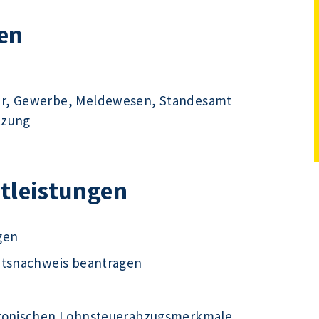
en
hr, Gewerbe, Meldewesen, Standesamt
tzung
stleistungen
gen
ätsnachweis beantragen
tronischen Lohnsteuerabzugsmerkmale