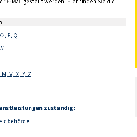
 E-Mail gestellt werden. Hier finden Sie die
n
O, P, Q
 W
M, V, X, Y, Z
ienstleistungen zuständig:
eldbehörde