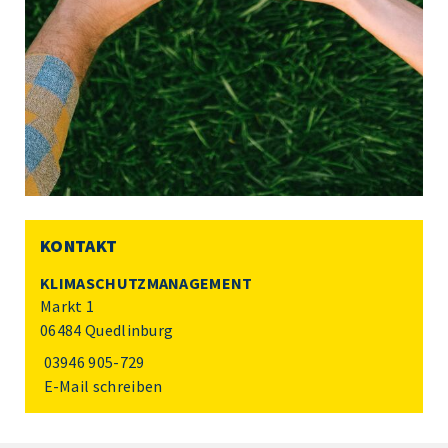
KONTAKT
KLIMASCHUTZMANAGEMENT
Markt 1
06484 Quedlinburg
03946 905-729
E-Mail schreiben