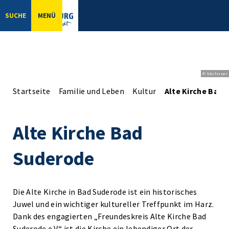
SUCHE
MENÜ
© bbsferrari
Startseite
Familie und Leben
Kultur
Alte Kirche Bad
Alte Kirche Bad
Suderode
Die Alte Kirche in Bad Suderode ist ein historisches
Juwel und ein wichtiger kultureller Treffpunkt im Harz.
Dank des engagierten „Freundeskreis Alte Kirche Bad
Suderode e.V.“ ist die Kirche ein lebendiger Ort der