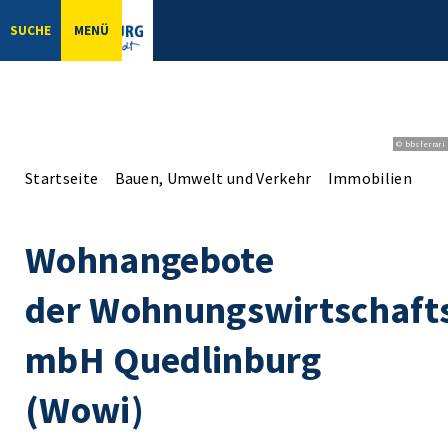
SUCHE
MENÜ
© bbsferrari
Startseite
Bauen, Umwelt und Verkehr
Immobilien
Wo
Wohnangebote
der Wohnungswirtschafts
mbH Quedlinburg
(Wowi)