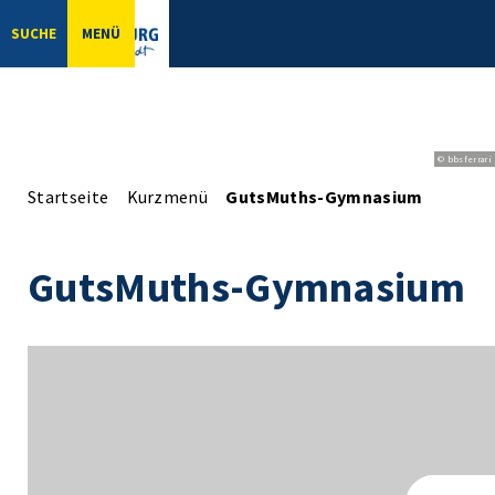
SUCHE
MENÜ
© bbsferrari
Startseite
Kurzmenü
GutsMuths-Gymnasium
GutsMuths-Gymnasium