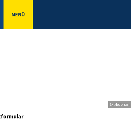
MENÜ
© bbsferrari
tformular