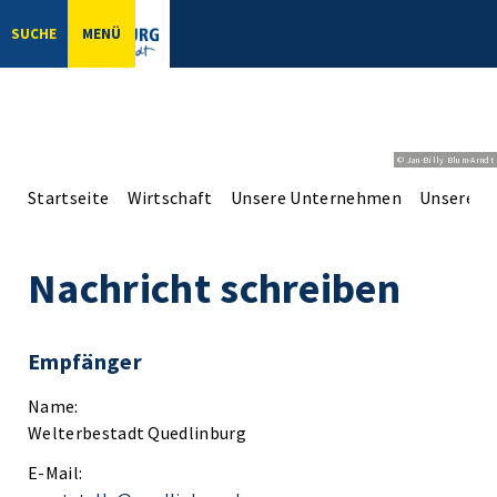
SUCHE
MENÜ
© Jan-Billy Blum-Arndt
Startseite
Wirtschaft
Unsere Unternehmen
Unsere Er
Nachricht schreiben
Empfänger
Name:
Welterbestadt Quedlinburg
E-Mail: