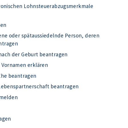
tronischen Lohnsteuerabzugsmerkmale
gen
ene oder spätaussiedelnde Person, deren
ntragen
nach der Geburt beantragen
r Vornamen erklären
Ehe beantragen
 Lebenspartnerschaft beantragen
g melden
ragen