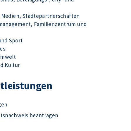
ue Medien, Städtepartnerschaften
tsmanagement, Familienzentrum und
und Sport
es
Umwelt
d Kultur
stleistungen
gen
ätsnachweis beantragen