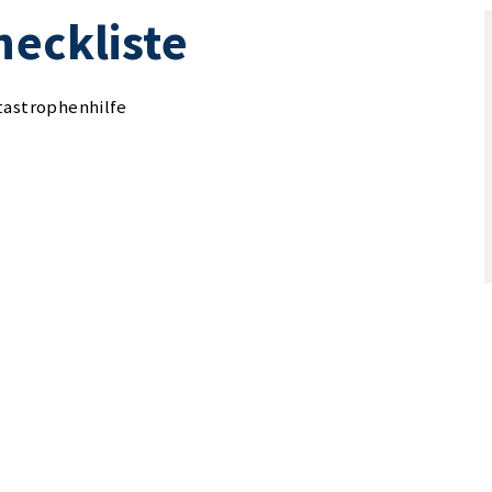
heckliste
tastrophenhilfe