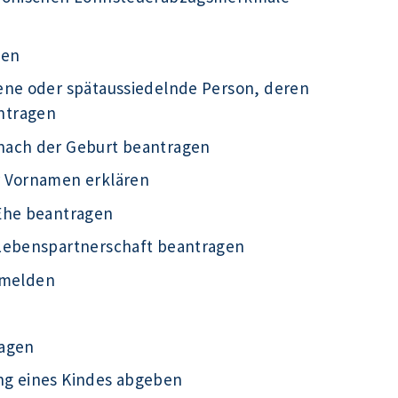
gen
ene oder spätaussiedelnde Person, deren
ntragen
nach der Geburt beantragen
r Vornamen erklären
Ehe beantragen
 Lebenspartnerschaft beantragen
g melden
ragen
ng eines Kindes abgeben