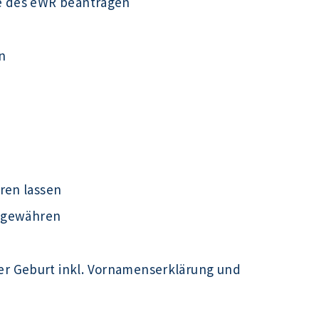
e des eWR beantragen
n
ren lassen
t gewähren
r Geburt inkl. Vornamenserklärung und