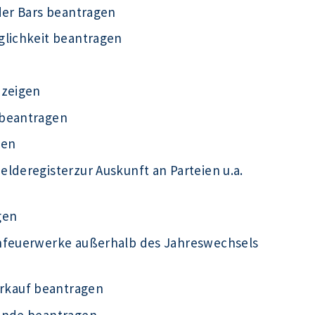
der Bars beantragen
glichkeit beantragen
nzeigen
 beantragen
gen
lderegisterzur Auskunft an Parteien u.a.
gen
infeuerwerke außerhalb des Jahreswechsels
rkauf beantragen
kunde beantragen