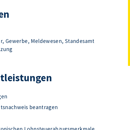
en
hr, Gewerbe, Meldewesen, Standesamt
tzung
stleistungen
gen
ätsnachweis beantragen
tronischen Lohnsteuerabzugsmerkmale