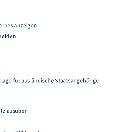
erbes anzeigen
melden
rlage für ausländische Staatsangehörige
utz ausüben