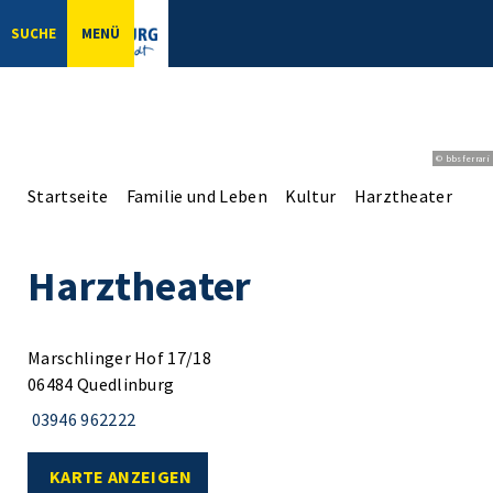
SUCHE
MENÜ
© bbsferrari
Startseite
Familie und Leben
Kultur
Harztheater
Ha
Harztheater
Marschlinger Hof 17/18
06484 Quedlinburg
03946 962222
KARTE ANZEIGEN