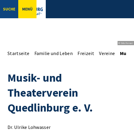
SUCHE
MENÜ
© bbsferrari
Startseite
Familie und Leben
Freizeit
Vereine
Musik-
Musik- und
Theaterverein
Quedlinburg e. V.
Dr. Ulrike Lohwasser