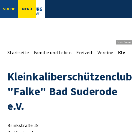
SUCHE
MENÜ
© bbsferrari
Startseite
Familie und Leben
Freizeit
Vereine
Kleink
Kleinkaliberschützenclu
"Falke" Bad Suderode
e.V.
Brinkstraße 18