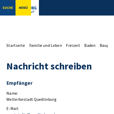
SUCHE
MENÜ
Startseite
Familie und Leben
Freizeit
Baden
Bauproj
Nachricht schreiben
Empfänger
Name:
Welterbestadt Quedlinburg
E-Mail: