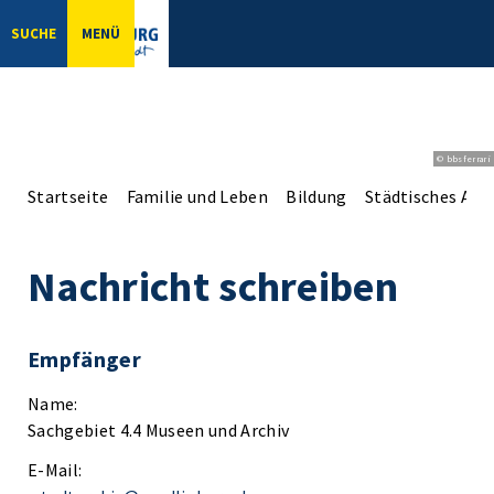
SUCHE
MENÜ
© bbsferrari
Startseite
Familie und Leben
Bildung
Städtisches Arch
Nachricht schreiben
Empfänger
Name:
Sachgebiet 4.4 Museen und Archiv
E-Mail: