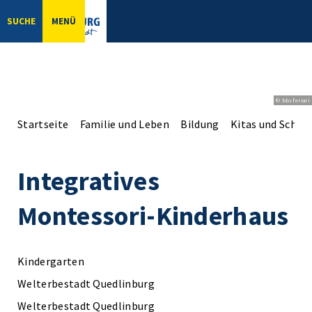
SUCHE
MENÜ
© bbsferrari
Startseite
Familie und Leben
Bildung
Kitas und Schul
Integratives
Montessori-Kinderhaus
Kindergarten
Welterbestadt Quedlinburg
Welterbestadt Quedlinburg