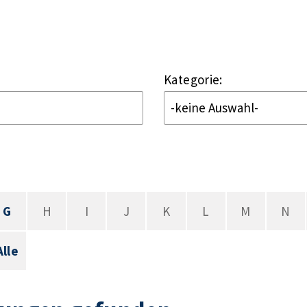
Kategorie:
G
H
I
J
K
L
M
N
Alle