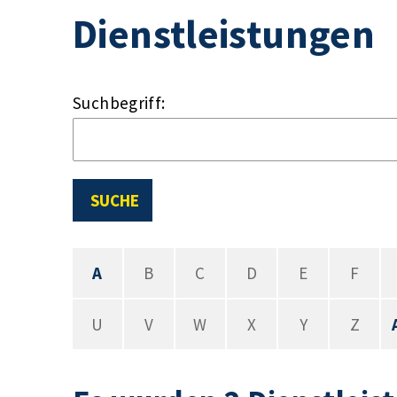
Dienstleistungen
Suchbegriff:
SUCHE
A
B
C
D
E
F
U
V
W
X
Y
Z