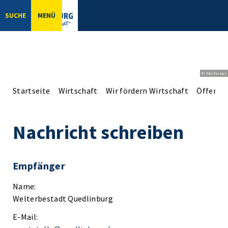
SUCHE
MENÜ
© bbsferrari
Startseite
Wirtschaft
Wir fördern Wirtschaft
Öffentli
Nachricht schreiben
Empfänger
Name:
Welterbestadt Quedlinburg
E-Mail: