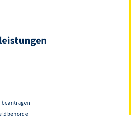
tleistungen
s beantragen
eldbehörde