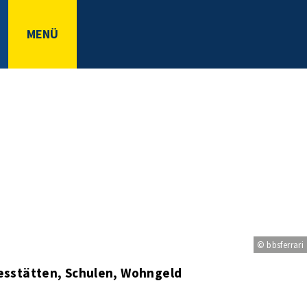
MENÜ
© bbsferrari
esstätten, Schulen, Wohngeld