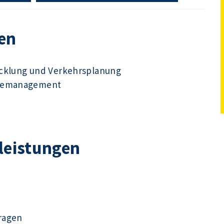
en
icklung und Verkehrsplanung
udemanagement
tleistungen
ragen