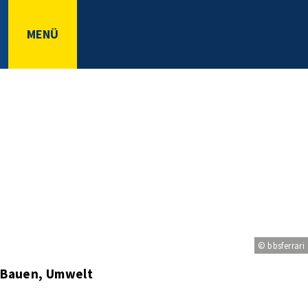
MENÜ
© bbsferrari
, Bauen, Umwelt