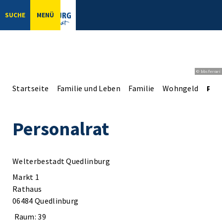
SUCHE
MENÜ
© bbsferrari
Startseite
Familie und Leben
Familie
Wohngeld
Per
Personalrat
Welterbestadt Quedlinburg
Markt 1
Rathaus
06484 Quedlinburg
Raum: 39