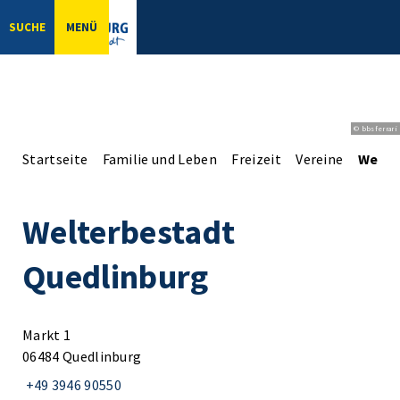
SUCHE
MENÜ
© bbsferrari
Startseite
Familie und Leben
Freizeit
Vereine
Welte
Welterbestadt
Quedlinburg
Markt 1
06484 Quedlinburg
+49 3946 90550