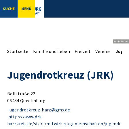
SUCHE
MENÜ
© bbsferrari
Startseite
Familie und Leben
Freizeit
Vereine
Jugen
Jugendrotkreuz (JRK)
Ballstraße 22
06484 Quedlinburg
jugendrotkreuz-harz@gmx.de
https://www.drk-
harzkreis.de/start/mitwirken/gemeinschaften/jugendr