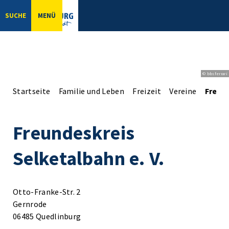
SUCHE
MENÜ
© bbsferrari
Startseite
Familie und Leben
Freizeit
Vereine
Freund
Freundeskreis
Selketalbahn e. V.
Otto-Franke-Str. 2
Gernrode
06485 Quedlinburg