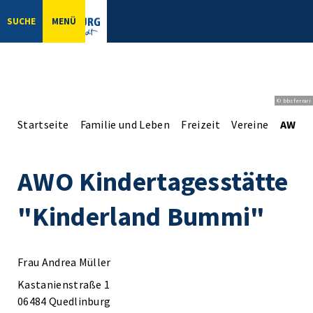
SUCHE
MENÜ
© bbsferrari
Startseite
Familie und Leben
Freizeit
Vereine
AWO K
AWO Kindertagesstätte
"Kinderland Bummi"
Frau Andrea Müller
Kastanienstraße 1
06484 Quedlinburg