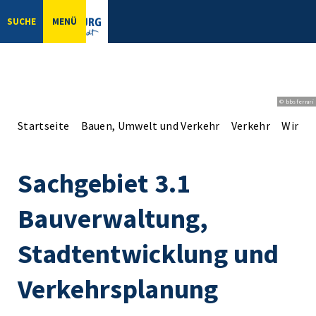
SUCHE
MENÜ
© bbsferrari
Startseite
Bauen, Umwelt und Verkehr
Verkehr
Winter
Sachgebiet 3.1
Bauverwaltung,
Stadtentwicklung und
Verkehrsplanung