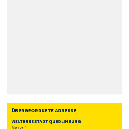
ÜBERGEORDNETE ADRESSE
WELTERBESTADT QUEDLINBURG
Markt 1