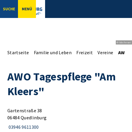
SUCHE
MENÜ
© bbsferrari
Startseite
Familie und Leben
Freizeit
Vereine
AWO T
AWO Tagespflege "Am
Kleers"
Gartenstraße 38
06484 Quedlinburg
03946 9611300