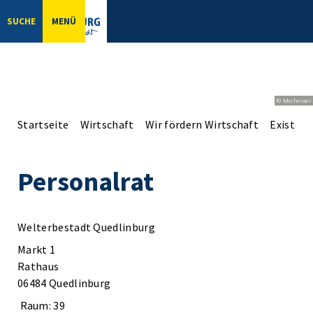
SUCHE
MENÜ
© bbsferrari
Startseite
Wirtschaft
Wir fördern Wirtschaft
Existen
Personalrat
Welterbestadt Quedlinburg
Markt 1
Rathaus
06484 Quedlinburg
Raum: 39