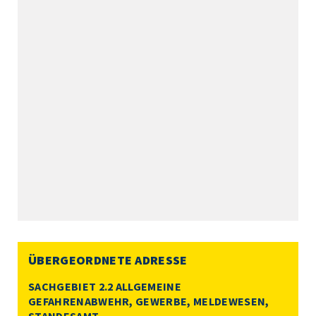
ÜBERGEORDNETE ADRESSE
SACHGEBIET 2.2 ALLGEMEINE
GEFAHRENABWEHR, GEWERBE, MELDEWESEN,