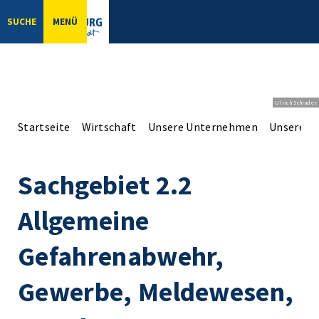
SUCHE
MENÜ
Ulrich Schrader
Startseite
Wirtschaft
Unsere Unternehmen
Unsere Er
Sachgebiet 2.2
Allgemeine
Gefahrenabwehr,
Gewerbe, Meldewesen,