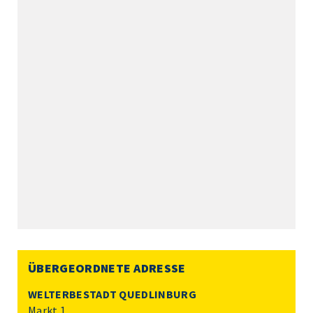
ÜBERGEORDNETE ADRESSE
WELTERBESTADT QUEDLINBURG
Markt 1