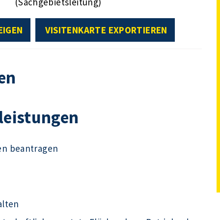
(Sachgebietsleitung)
EIGEN
VISITENKARTE EXPORTIEREN
en
tleistungen
en beantragen
alten