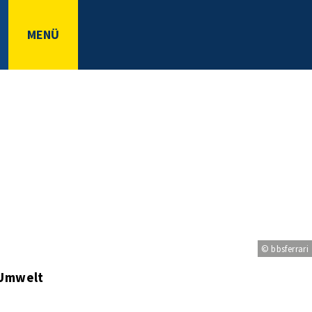
MENÜ
© bbsferrari
 Umwelt