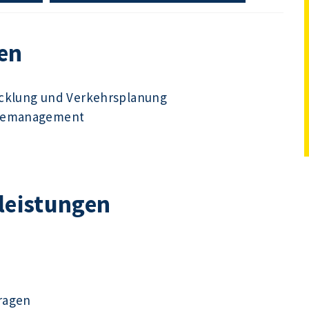
en
icklung und Verkehrsplanung
udemanagement
tleistungen
ragen