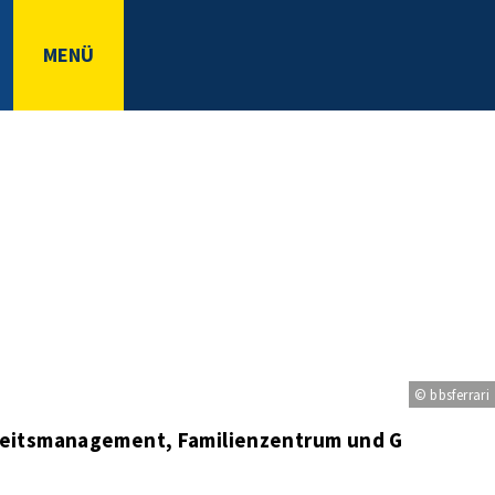
MENÜ
© bbsferrari
heitsmanagement, Familienzentrum und Gleichstel