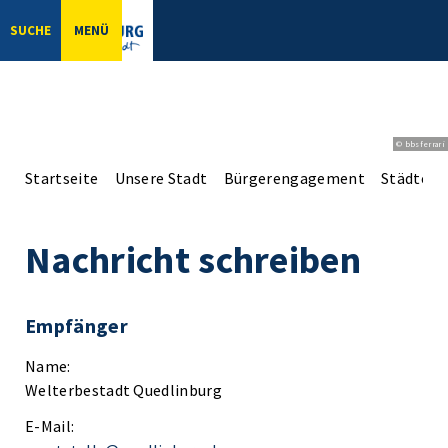
SUCHE
MENÜ
© bbsferrari
Startseite
Unsere Stadt
Bürgerengagement
Städtepa
Nachricht schreiben
Empfänger
Name:
Welterbestadt Quedlinburg
E-Mail: