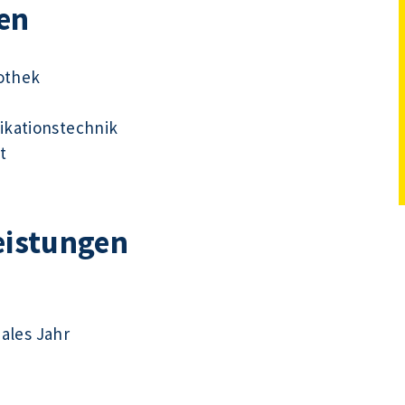
en
iothek
ikationstechnik
t
eistungen
iales Jahr
n