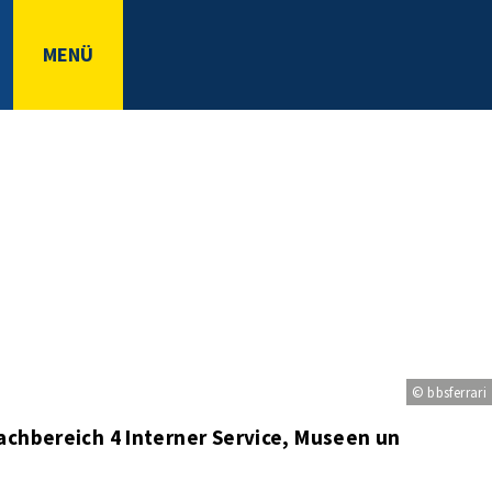
MENÜ
© bbsferrari
achbereich 4 Interner Service, Museen und Kultur