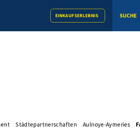
SUCHE
EINKAUFSERLEBNIS
ment
Städtepartnerschaften
Aulnoye-Aymeries
F