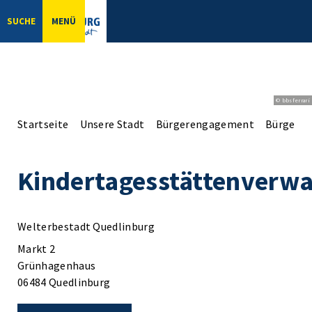
SUCHE
MENÜ
© bbsferrari
Startseite
Unsere Stadt
Bürgerengagement
Bürgerbe
Kindertagesstättenverwa
Welterbestadt Quedlinburg
Markt 2
Grünhagenhaus
06484 Quedlinburg