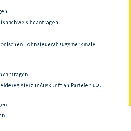
gen
ätsnachweis beantragen
tronischen Lohnsteuerabzugsmerkmale
 beantragen
lderegisterzur Auskunft an Parteien u.a.
gen
en