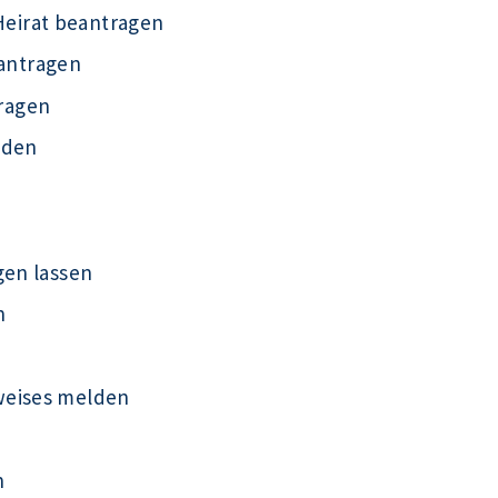
eirat beantragen
antragen
ragen
lden
gen lassen
n
weises melden
n