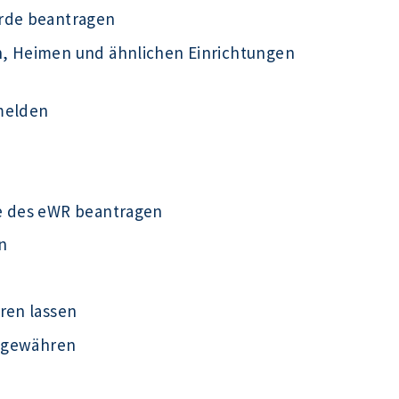
örde beantragen
n, Heimen und ähnlichen Einrichtungen
melden
e des eWR beantragen
n
ren lassen
t gewähren