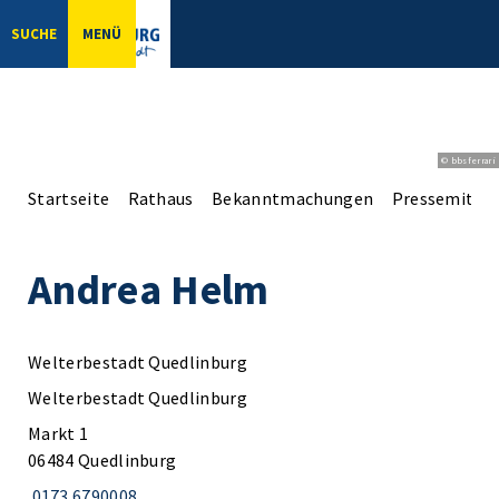
SUCHE
MENÜ
© bbsferrari
Startseite
Rathaus
Bekanntmachungen
Pressemittei
Andrea Helm
Welterbestadt Quedlinburg
Welterbestadt Quedlinburg
Markt 1
06484 Quedlinburg
0173 6790008