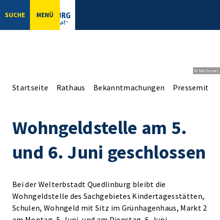
SUCHE
MENÜ
© bbsferrari
Startseite
Rathaus
Bekanntmachungen
Pressemittei
Wohngeldstelle am 5.
und 6. Juni geschlossen
Bei der Welterbstadt Quedlinburg bleibt die
Wohngeldstelle des Sachgebietes Kindertagesstätten,
Schulen, Wohngeld mit Sitz im Grünhagenhaus, Markt 2
am Montag, 5. Juni, und am Dienstag, 6. Juni,